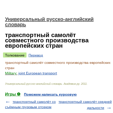
Универсальный русско-английский
словарь
транспортный самолёт
совместного производства
европейских стран
Толкование
Перевод
транспортный самолёт совместного производства европейских
стран
Military:
joint European transport
Универсальный русско-английский словарь
.
Академик.ру
.
2011
.
Игры ⚽
Поможем написать курсовую
транспортный самолёт со
транспортный самолёт средней
съёмным грузовым отсеком
дальности