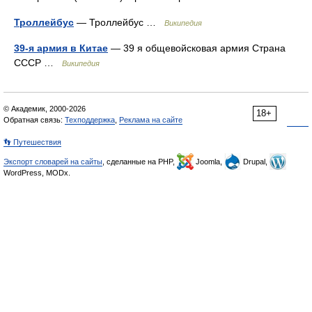
Троллейбус
— Троллейбус …
Википедия
39-я армия в Китае
— 39 я общевойсковая армия Страна
СССР …
Википедия
© Академик, 2000-2026
18+
Обратная связь:
Техподдержка
,
Реклама на сайте
👣 Путешествия
Экспорт словарей на сайты
, сделанные на PHP,
Joomla,
Drupal,
WordPress, MODx.